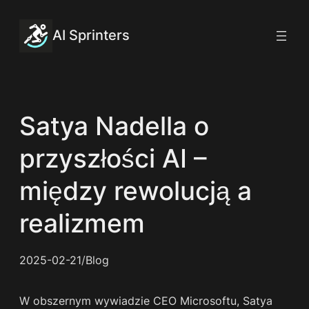
Przejdź
do
AI Sprinters
treści
Satya Nadella o
przyszłości AI –
między rewolucją a
realizmem
2025-02-21
/
Blog
W obszernym wywiadzie CEO Microsoftu, Satya