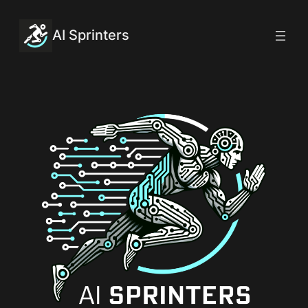
Przejdź
do
AI Sprinters
treści