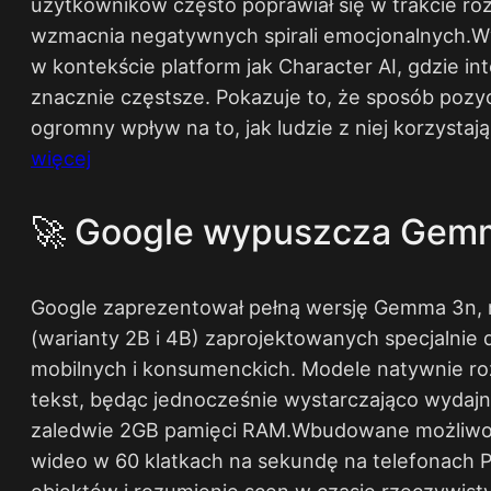
użytkowników często poprawiał się w trakcie roz
wzmacnia negatywnych spirali emocjonalnych.Wyn
w kontekście platform jak Character AI, gdzie in
znacznie częstsze. Pokazuje to, że sposób pozy
ogromny wpływ na to, jak ludzie z niej korzystają.
więcej
🚀 Google wypuszcza Gemma
Google zaprezentował pełną wersję Gemma 3n, n
(warianty 2B i 4B) zaprojektowanych specjalnie 
mobilnych i konsumenckich. Modele natywnie roz
tekst, będąc jednocześnie wystarczająco wydajne
zaledwie 2GB pamięci RAM.Wbudowane możliwośc
wideo w 60 klatkach na sekundę na telefonach P