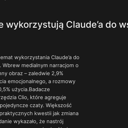
ie wykorzystują Claude’a do w
temat wykorzystania Claude’a do
. Wbrew medialnym narracjom o
inny obraz – zaledwie 2,9%
rcia emocjonalnego, a rozmowy
 0,5% użycia.Badacze
zędzia Clio, które agreguje
pojedyncze czaty. Większość
raktycznych kwestii jak zmiana
anie wykazało, że nastrój