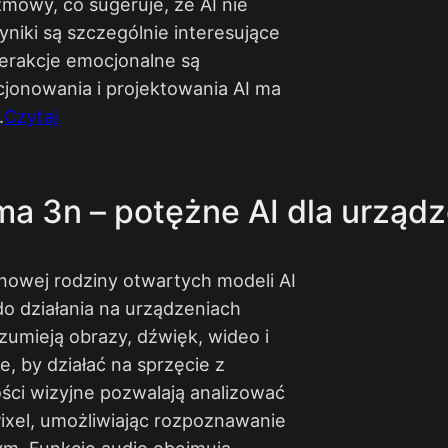
mowy, co sugeruje, że AI nie
iki są szczególnie interesujące
terakcje emocjonalne są
cjonowania i projektowania AI ma
​
Czytaj
 3n – potężne AI dla urządz
owej rodziny otwartych modeli AI
do działania na urządzeniach
umieją obrazy, dźwięk, wideo i
, by działać na sprzęcie z
i wizyjne pozwalają analizować
ixel, umożliwiając rozpoznawanie