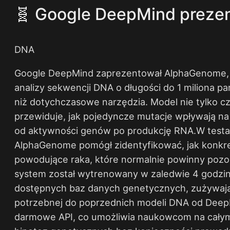
🧬 Google DeepMind prezent
DNA
Google DeepMind zaprezentował AlphaGenome, 
analizy sekwencji DNA o długości do 1 miliona pa
niż dotychczasowe narzędzia. Model nie tylko cz
przewiduje, jak pojedyncze mutacje wpływają na
od aktywności genów po produkcję RNA.W testac
AlphaGenome pomógł zidentyfikować, jak konkr
powodujące raka, które normalnie powinny pozos
system został wytrenowany w zaledwie 4 godziny
dostępnych baz danych genetycznych, zużywają
potrzebnej do poprzednich modeli DNA od Deep
darmowe API, co umożliwia naukowcom na całym