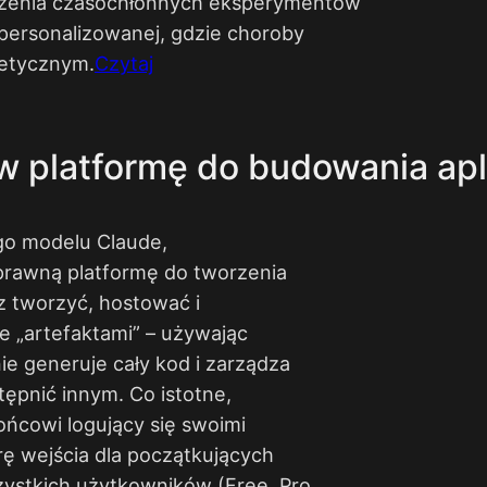
dzenia czasochłonnych eksperymentów
personalizowanej, gdzie choroby
etycznym.​
Czytaj
w platformę do budowania apli
ego modelu Claude,
prawną platformę do tworzenia
z tworzyć, hostować i
e „artefaktami” – używając
e generuje cały kod i zarządza
tępnić innym. Co istotne,
ońcowi logujący się swoimi
erę wejścia dla początkujących
zystkich użytkowników (Free, Pro