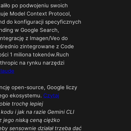
taliło po podwojeniu swoich
je Model Context Protocol,
md do konfiguracji specyficznych
nding w Google Search,
integrację z Imagen/Veo do
ośrednio zintegrowane z Code
ości 1 miliona tokenów.Ruch
thropic na rynku narzędzi
laude
ncję open-source, Google liczy
go ekosystemu. ​
Czytaj
bie trochę lepiej
kodu i jak na razie Gemini CLI
 z jego niską ceną ciężko
by sensownie działał trzeba dać