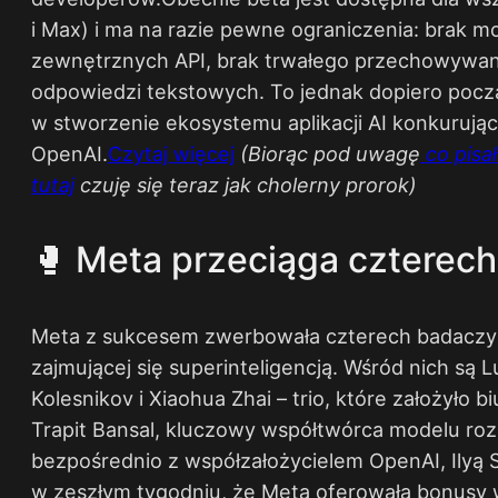
i Max) i ma na razie pewne ograniczenia: brak 
zewnętrznych API, brak trwałego przechowywani
odpowiedzi tekstowych. To jednak dopiero począ
w stworzenie ekosystemu aplikacji AI konkurują
OpenAI.​
Czytaj więcej
​
(Biorąc pod uwagę
co pisa
tutaj
czuję się teraz jak cholerny prorok)
🥊 Meta przeciąga czterec
Meta z sukcesem zwerbowała czterech badaczy 
zajmującej się superinteligencją. Wśród nich są 
Kolesnikov i Xiaohua Zhai – trio, które założyło 
Trapit Bansal, kluczowy współtwórca modelu ro
bezpośrednio z współzałożycielem OpenAI, Ilyą
w zeszłym tygodniu, że Meta oferowała bonusy 