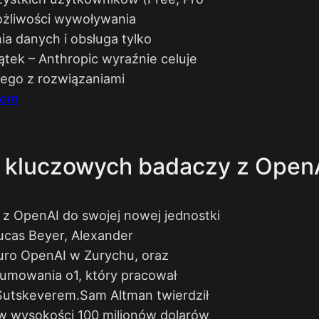
możliwości wywoływania
a danych i obsługa tylko
tek – Anthropic wyraźnie celuje
cego z rozwiązaniami
łem
h kluczowych badaczy z Open
z OpenAI do swojej nowej jednostki
Lucas Beyer, Alexander
biuro OpenAI w Zurychu, oraz
zumowania o1, który pracował
 Sutskeverem.Sam Altman twierdził
w wysokości 100 milionów dolarów