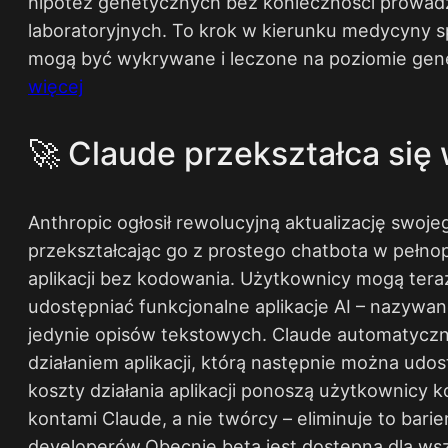
hipotez genetycznych bez konieczności prowa
laboratoryjnych. To krok w kierunku medycyny s
mogą być wykrywane i leczone na poziomie gen
więcej
🚀 Claude przekształca się 
Anthropic ogłosił rewolucyjną aktualizację swoj
przekształcając go z prostego chatbota w pełno
aplikacji bez kodowania. Użytkownicy mogą tera
udostępniać funkcjonalne aplikacje AI – nazywan
jedynie opisów tekstowych. Claude automatyczni
działaniem aplikacji, którą następnie można udos
koszty działania aplikacji ponoszą użytkownicy k
kontami Claude, a nie twórcy – eliminuje to bari
developerów.Obecnie beta jest dostępna dla ws