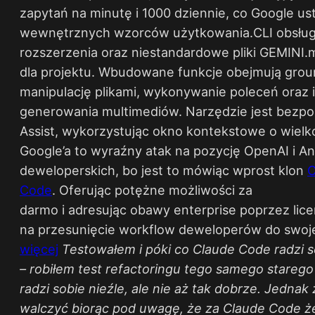
zapytań na minutę i 1000 dziennie, co Google us
wewnętrznych wzorców użytkowania.CLI obsługu
rozszerzenia oraz niestandardowe pliki GEMINI.
dla projektu. Wbudowane funkcje obejmują grou
manipulację plikami, wykonywanie poleceń oraz 
generowania multimediów. Narzędzie jest bezp
Assist, wykorzystując okno kontekstowe o wielk
Google’a to wyraźny atak na pozycję OpenAI i An
deweloperskich, bo jest to mówiąc wprost klon
C
Code
. Oferując potężne możliwości za
darmo i adresując obawy enterprise poprzez lice
na przesunięcie workflow deweloperów do swoje
więcej
​
Testowałem i póki co Claude Code radzi so
– robiłem test refactoringu tego samego starego 
radzi sobie nieźle, ale nie aż tak dobrze. Jednak
walczyć biorąc pod uwagę, że za Claude Code że