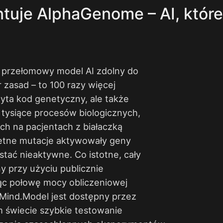
uje AlphaGenome – AI, które c
przełomowy model AI zdolny do
r zasad – to 100 razy więcej
yta kod genetyczny, ale także
 tysiące procesów biologicznych,
h na pacjentach z białaczką
etne mutacje aktywowały geny
tać nieaktywne. Co istotne, cały
 przy użyciu publicznie
c połowę mocy obliczeniowej
Mind.Model jest dostępny przez
 świecie szybkie testowanie