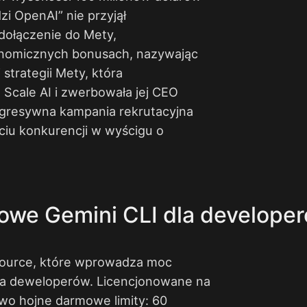
zi OpenAI” nie przyjął
 dołączenie do Mety,
onomicznych bonusach, nazywając
strategii Mety, która
Scale AI i zwerbowała jej CEO
Agresywna kampania rekrutacyjna
ciu konkurencji w wyścigu o
owe Gemini CLI dla develope
source, które wprowadza moc
la deweloperów. Licencjonowane na
wo hojne darmowe limity: 60