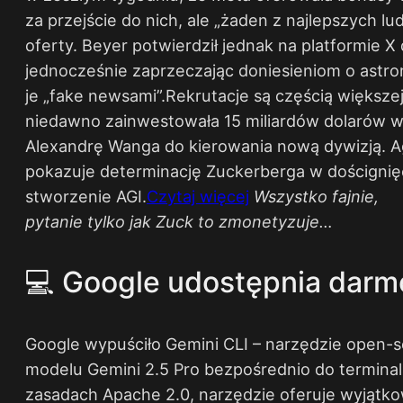
za przejście do nich, ale „żaden z najlepszych lud
oferty. Beyer potwierdził jednak na platformie X
jednocześnie zaprzeczając doniesieniom o astr
je „fake newsami”.Rekrutacje są częścią większej 
niedawno zainwestowała 15 miliardów dolarów w 
Alexandrę Wanga do kierowania nową dywizją. 
pokazuje determinację Zuckerberga w doścignię
stworzenie AGI.​
Czytaj więcej
​
Wszystko fajnie,
pytanie tylko jak Zuck to zmonetyzuje…
💻 Google udostępnia darm
Google wypuściło Gemini CLI – narzędzie open-
modelu Gemini 2.5 Pro bezpośrednio do termina
zasadach Apache 2.0, narzędzie oferuje wyjątko