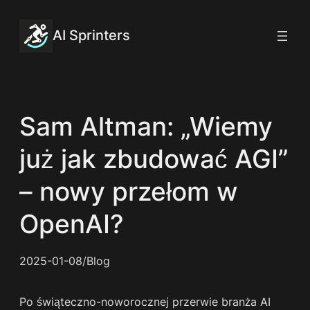
Przejdź
do
AI Sprinters
treści
Sam Altman: „Wiemy
już jak zbudować AGI”
– nowy przełom w
OpenAI?
2025-01-08
/
Blog
Po świąteczno-noworocznej przerwie branża AI