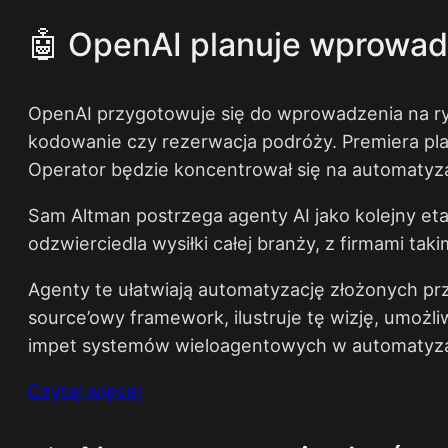
🤖 OpenAI planuje wprowadz
OpenAI przygotowuje się do wprowadzenia na ryn
kodowanie czy rezerwacja podróży. Premiera pl
Operator będzie koncentrował się na automatyzac
Sam Altman postrzega agenty AI jako kolejny etap
odzwierciedla wysiłki całej branży, z firmami tak
Agenty te ułatwiają automatyzację złożonych p
source’owy framework, ilustruje tę wizję, umoż
impet systemów wieloagentowych w automatyzacj
Czytaj więcej