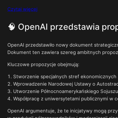
Czytaj więcej
🧠 OpenAI przedstawia prop
OpenAI przedstawiło nowy dokument strategiczn
Dokument ten zawiera szereg ambitnych propozy
Kluczowe propozycje obejmują:
Stworzenie specjalnych stref ekonomicznych AI
Wprowadzenie Narodowej Ustawy o Autostradach
Utworzenie Północnoamerykańskiego Sojuszu AI
Współpracę z uniwersytetami publicznymi w c
OpenAI argumentuje, że te inicjatywy mogą przy
w produkcji półprzewodników i modernizacji sieci