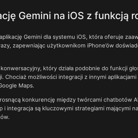
ację Gemini na iOS z funkcją
plikację Gemini dla systemu iOS, która oferuje zaa
obrazy, zapewniając użytkownikom iPhone’ów doświadc
yb konwersacyjny, który działa podobnie do funkcji g
. Chociaż możliwości integracji z innymi aplikacjami
 Google Maps.
 rosnącą konkurencję między twórcami chatbotów AI
 integracja są kluczowymi strategiami mającymi na 
ków.