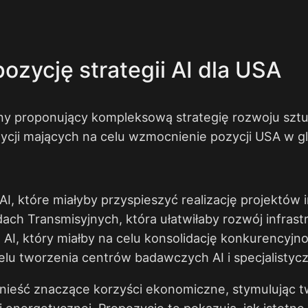
ozycję strategii AI dla USA
y proponujący kompleksową strategię rozwoju sztuc
cji mających na celu wzmocnienie pozycji USA w gl
, które miałyby przyspieszyć realizację projektów i
 Transmisyjnych, która ułatwiłaby rozwój infrastru
, który miałby na celu konsolidację konkurencyjnoś
elu tworzenia centrów badawczych AI i specjalisty
nieść znaczące korzyści ekonomiczne, stymulując t
 energetycznej. Propozycje te pokazują, jak istotne 