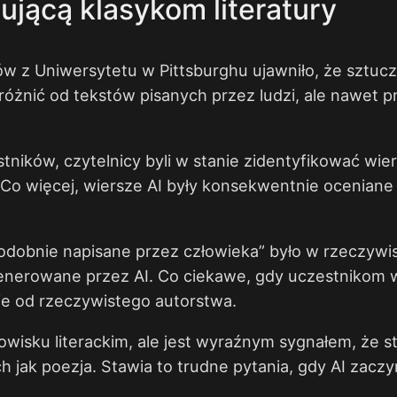
ującą klasykom literatury
 Uniwersytetu w Pittsburghu ujawniło, że sztuczna
odróżnić od tekstów pisanych przez ludzi, ale nawet 
ników, czytelnicy byli w stanie zidentyfikować wi
 Co więcej, wiersze AI były konsekwentnie ocenian
odobnie napisane przez człowieka” było w rzeczywi
 generowane przez AI. Co ciekawe, gdy uczestnikom 
nie od rzeczywistego autorstwa.
sku literackim, ale jest wyraźnym sygnałem, że sta
h jak poezja. Stawia to trudne pytania, gdy AI zacz