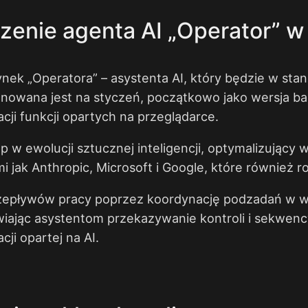
enie agenta AI „Operator” w
ek „Operatora” – asystenta AI, który będzie w stan
anowana jest na styczeń, początkowo jako wersja b
ji funkcji opartych na przeglądarce.
 w ewolucji sztucznej inteligencji, optymalizujący 
imi jak Anthropic, Microsoft i Google, które również 
rzepływów pracy poprzez koordynację podzadań w w
liwiając asystentom przekazywanie kontroli i sekwe
i opartej na AI.