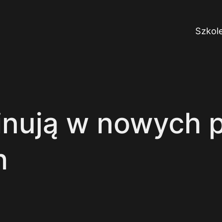
Szkol
inują w nowych p
h