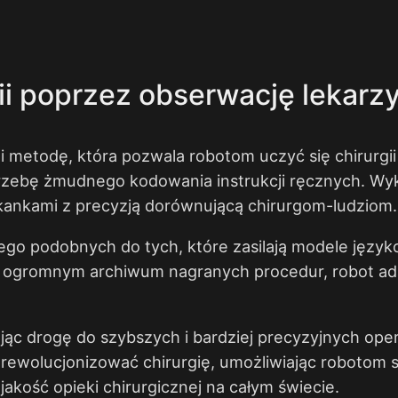
gii poprzez obserwację lekarz
 metodę, która pozwala robotom uczyć się chirurgii
zebę żmudnego kodowania instrukcji ręcznych. Wyk
 tkankami z precyzją dorównującą chirurgom-ludziom.
o podobnych do tych, które zasilają modele języko
a ogromnym archiwum nagranych procedur, robot ada
ąc drogę do szybszych i bardziej precyzyjnych opera
rewolucjonizować chirurgię, umożliwiając robotom s
jakość opieki chirurgicznej na całym świecie.