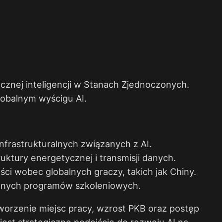
znej inteligencji w Stanach Zjednoczonych.
obalnym wyścigu AI.
nfrastrukturalnych związanych z AI.
ktury energetycznej i transmisji danych.
ci wobec globalnych graczy, takich jak Chiny.
cznych programów szkoleniowych.
worzenie miejsc pracy, wzrost PKB oraz postęp
jest strategiczne podejście do rozwoju AI na