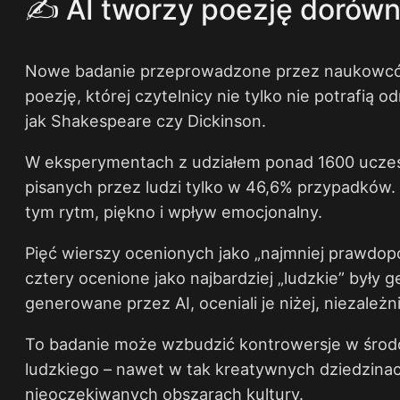
✍️ AI tworzy poezję dorówn
Nowe badanie przeprowadzone przez naukowców z
poezję, której czytelnicy nie tylko nie potrafią 
jak Shakespeare czy Dickinson.
W eksperymentach z udziałem ponad 1600 uczest
pisanych przez ludzi tylko w 46,6% przypadków.
tym rytm, piękno i wpływ emocjonalny.
Pięć wierszy ocenionych jako „najmniej prawdop
cztery ocenione jako najbardziej „ludzkie” były
generowane przez AI, oceniali je niżej, niezależ
To badanie może wzbudzić kontrowersje w środowi
ludzkiego – nawet w tak kreatywnych dziedzinac
nieoczekiwanych obszarach kultury.