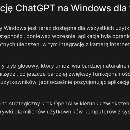
kację ChatGPT na Windows dl
my Windows jest teraz dostępna dla wszystkich użyt
ępności, ponieważ wcześniej aplikacja była ograni
otnych ulepszeń, w tym integrację z kamerą intern
y tryb głosowy, który umożliwia bardziej naturalne
arzędzi, co jeszcze bardziej zwiększy funkcjonalność
żytkowników, jednocześnie pozycjonując aplikację j
 to strategiczny krok OpenAI w kierunku zwiększen
 rozrywki dla milionów użytkowników komputerów z 