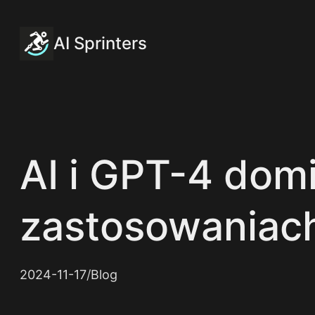
Przejdź
do
AI Sprinters
treści
AI i GPT-4 dom
zastosowaniac
2024-11-17
/
Blog