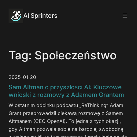
Przejdź
do
AI Sprinters
treści
Tag:
Społeczeństwo
2025-01-20
Sam Altman o przyszłości AI: Kluczowe
wnioski z rozmowy z Adamem Grantem
W ostatnim odcinku podcastu „ReThinking” Adam
Grant przeprowadził ciekawą rozmowę z Samem
Altmanem (CEO OpenAI). To jedna z tych okazji,
gdy Altman pozwala sobie na bardziej swobodną
wymianę myśli, w tym prognozy i spekulacje co do