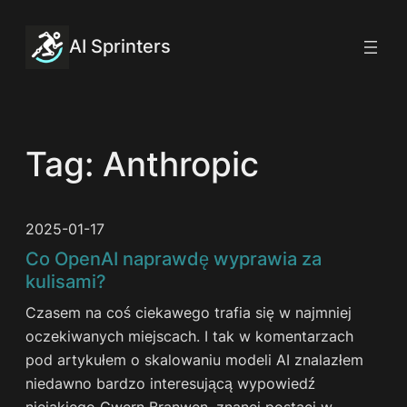
Przejdź
do
AI Sprinters
treści
Tag:
Anthropic
2025-01-17
Co OpenAI naprawdę wyprawia za
kulisami?
Czasem na coś ciekawego trafia się w najmniej
oczekiwanych miejscach. I tak w komentarzach
pod artykułem o skalowaniu modeli AI znalazłem
niedawno bardzo interesującą wypowiedź
niejakiego Gwern Branwen, znanej postaci w